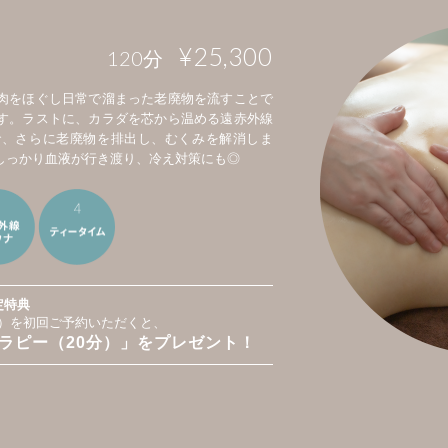
¥25,300
120
分
肉をほぐし日常で溜まった老廃物を流すことで
す。ラストに、カラダを芯から温める遠赤外線
で、さらに老廃物を排出し、むくみを解消しま
しっかり血液が行き渡り、冷え対策にも◎
定特典
0分）を初回ご予約いただくと、
ラピー（20分）」をプレゼント！