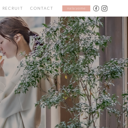
RECRUIT
CONTACT
nala:yome