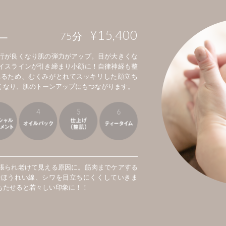
L
¥15,400
75
分
行が良くなり肌の弾力がアップ。目が大きくな
イスラインが引き締まり小顔に！自律神経も整
れるため、むくみがとれてスッキリした顔立ち
くなり、肌のトーンアップにもつながります。
張られ老けて見える原因に。筋肉までケアする
やほうれい線、シワを目立ちにくくしていきま
もたせると若々しい印象に！！