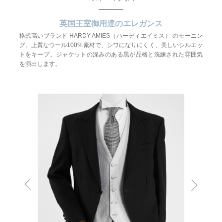
英国王室御用達のエレガンス
格式高いブランド HARDY AMIES（ハーディエイミス） のモーニン
グ。上質なウール100%素材で、シワになりにくく、美しいシルエッ
トをキープ。ジャケットの深みのある黒が品格と洗練された雰囲気
を演出します。