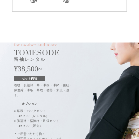
for
mother and more....
TOMESODE
留袖レンタル
¥38,500~
セット内容
着物・長襦袢・帯・帯揚・帯締・腰紐・
伊達締・帯板・帯枕・襟芯・末広（扇
子）
オプション
●
草履・バッグセット
¥5,500
（レンタル）
●
肌襦袢・裾除け・足袋セット
¥6,600
（販売）
＊ご用意いただく物 /
補正用フェイスタオル ２～３枚