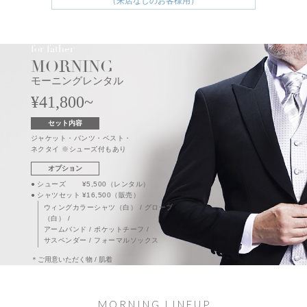
（来店なしのお客様用）
for
father
MORNING
モーニングレンタル
¥41,800~
セット内容
ジャケット・パンツ・ベスト・
ネクタイ
※シューズ付もあり
オプション
●
シューズ
¥5,500
（レンタル）
●
シャツセット
¥16,500
（販売）
ウィングカラーシャツ（白） / グローブ
（白） /
アームバンド / ポケットチーフ /
サスペンダー / フォーマルソックス
＊ご用意いただく物 / 肌着
MORNING LINEUP