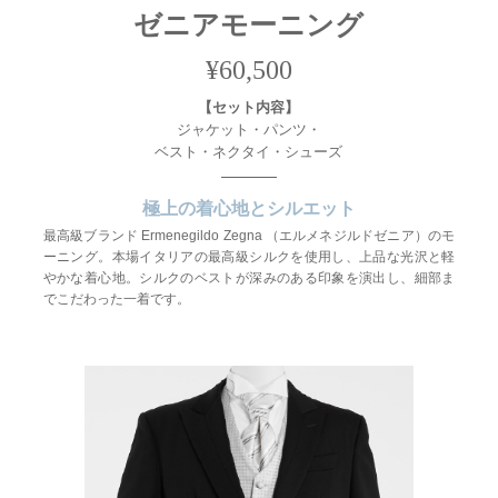
ゼニア
モーニング
¥60,500
【セット内容】
ジャケット・パンツ・
ベスト・ネクタイ・シューズ
極上の着心地とシルエット
最高級ブランド Ermenegildo Zegna （エルメネジルドゼニア）のモ
ーニング。本場イタリアの最高級シルクを使用し、上品な光沢と軽
やかな着心地。シルクのベストが深みのある印象を演出し、細部ま
でこだわった一着です。